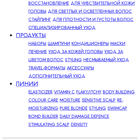
ВОССТАНОВЛЕНИЕ
ДЛЯ ЧУВСТВИТЕЛЬНОЙ КОЖИ
ГОЛОВЫ
ДЛЯ СВЕТЛЫХ И ОСВЕТЛЕННЫХ ВОЛОС
СТАЙЛИНГ
ДЛЯ ПЛОТНОСТИ И ГУСТОТЫ ВОЛОС
СПЕЦИАЛИЗИРОВАННЫЙ УХОД
ПРОДУКТЫ
НАБОРЫ
ШАМПУНИ
КОНДИЦИОНЕРЫ
МАСКИ
ЛЕЧЕНИЕ
УХОД ЗА КОЖЕЙ ГОЛОВЫ
УХОД ЗА
ЦВЕТОМ ВОЛОС
STYLING
НЕСМЫВАЕМЫЙ УХОД
TRAVEL-ФОРМАТЫ
АКСЕССУАРЫ
ДОПОЛНИТЕЛЬНЫЙ УХОД
ЛИНИИ
ELASTICIZER
VITAMIN C
FLAKY/ITCHY
BODY BUILDING
COLOUR CARE
MOISTURE
SENSITIVE SCALP
RE-
MOISTURIZING
PURE BLONDE
STYLING
SWIMCAP
BOND BUILDER
DAILY DAMAGE DEFENCE
STIMULATING SCALP
DENSITY