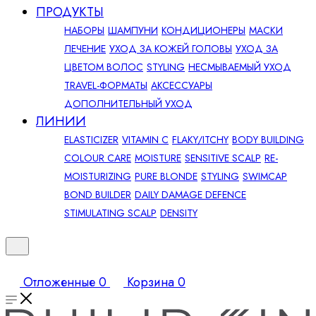
ПРОДУКТЫ
НАБОРЫ
ШАМПУНИ
КОНДИЦИОНЕРЫ
МАСКИ
ЛЕЧЕНИЕ
УХОД ЗА КОЖЕЙ ГОЛОВЫ
УХОД ЗА
ЦВЕТОМ ВОЛОС
STYLING
НЕСМЫВАЕМЫЙ УХОД
TRAVEL-ФОРМАТЫ
АКСЕССУАРЫ
ДОПОЛНИТЕЛЬНЫЙ УХОД
ЛИНИИ
ELASTICIZER
VITAMIN C
FLAKY/ITCHY
BODY BUILDING
COLOUR CARE
MOISTURE
SENSITIVE SCALP
RE-
MOISTURIZING
PURE BLONDE
STYLING
SWIMCAP
BOND BUILDER
DAILY DAMAGE DEFENCE
STIMULATING SCALP
DENSITY
Отложенные
0
Корзина
0