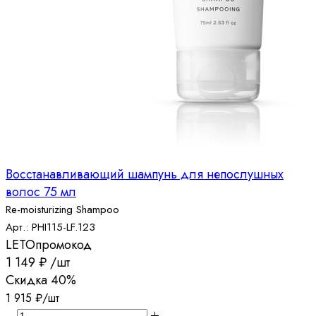
Восстанавливающий шампунь для непослушных
волос 75 мл
Re-moisturizing Shampoo
Арт.: PHI115-LF.123
LETO
промокод
1 149
₽
/шт
Скидка
40%
1 915
₽
/шт