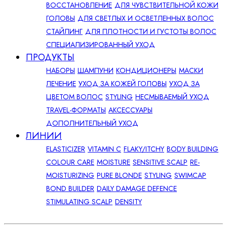
ВОССТАНОВЛЕНИЕ
ДЛЯ ЧУВСТВИТЕЛЬНОЙ КОЖИ
ГОЛОВЫ
ДЛЯ СВЕТЛЫХ И ОСВЕТЛЕННЫХ ВОЛОС
СТАЙЛИНГ
ДЛЯ ПЛОТНОСТИ И ГУСТОТЫ ВОЛОС
СПЕЦИАЛИЗИРОВАННЫЙ УХОД
ПРОДУКТЫ
НАБОРЫ
ШАМПУНИ
КОНДИЦИОНЕРЫ
МАСКИ
ЛЕЧЕНИЕ
УХОД ЗА КОЖЕЙ ГОЛОВЫ
УХОД ЗА
ЦВЕТОМ ВОЛОС
STYLING
НЕСМЫВАЕМЫЙ УХОД
TRAVEL-ФОРМАТЫ
АКСЕССУАРЫ
ДОПОЛНИТЕЛЬНЫЙ УХОД
ЛИНИИ
ELASTICIZER
VITAMIN C
FLAKY/ITCHY
BODY BUILDING
COLOUR CARE
MOISTURE
SENSITIVE SCALP
RE-
MOISTURIZING
PURE BLONDE
STYLING
SWIMCAP
BOND BUILDER
DAILY DAMAGE DEFENCE
STIMULATING SCALP
DENSITY