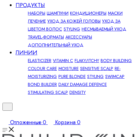
ПРОДУКТЫ
НАБОРЫ
ШАМПУНИ
КОНДИЦИОНЕРЫ
МАСКИ
ЛЕЧЕНИЕ
УХОД ЗА КОЖЕЙ ГОЛОВЫ
УХОД ЗА
ЦВЕТОМ ВОЛОС
STYLING
НЕСМЫВАЕМЫЙ УХОД
TRAVEL-ФОРМАТЫ
АКСЕССУАРЫ
ДОПОЛНИТЕЛЬНЫЙ УХОД
ЛИНИИ
ELASTICIZER
VITAMIN C
FLAKY/ITCHY
BODY BUILDING
COLOUR CARE
MOISTURE
SENSITIVE SCALP
RE-
MOISTURIZING
PURE BLONDE
STYLING
SWIMCAP
BOND BUILDER
DAILY DAMAGE DEFENCE
STIMULATING SCALP
DENSITY
Отложенные
0
Корзина
0