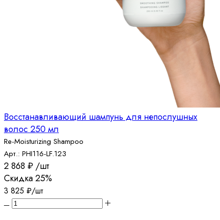
Восстанавливающий шампунь для непослушных
волос 250 мл
Re-Moisturizing Shampoo
Арт.: PHI116-LF.123
2 868
₽
/шт
Скидка
25%
3 825
₽
/шт