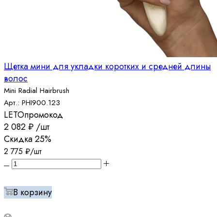
Щетка мини для укладки коротких и средней длины
волос
Mini Radial Hairbrush
Арт.: PHI900.123
LETO
промокод
2 082
₽
/шт
Скидка
25%
2 775
₽
/шт
В корзину