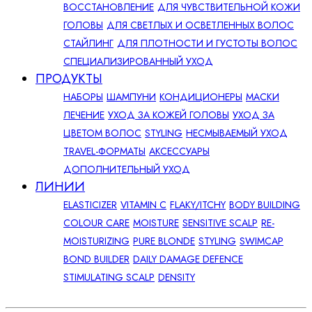
ВОССТАНОВЛЕНИЕ
ДЛЯ ЧУВСТВИТЕЛЬНОЙ КОЖИ
ГОЛОВЫ
ДЛЯ СВЕТЛЫХ И ОСВЕТЛЕННЫХ ВОЛОС
СТАЙЛИНГ
ДЛЯ ПЛОТНОСТИ И ГУСТОТЫ ВОЛОС
СПЕЦИАЛИЗИРОВАННЫЙ УХОД
ПРОДУКТЫ
НАБОРЫ
ШАМПУНИ
КОНДИЦИОНЕРЫ
МАСКИ
ЛЕЧЕНИЕ
УХОД ЗА КОЖЕЙ ГОЛОВЫ
УХОД ЗА
ЦВЕТОМ ВОЛОС
STYLING
НЕСМЫВАЕМЫЙ УХОД
TRAVEL-ФОРМАТЫ
АКСЕССУАРЫ
ДОПОЛНИТЕЛЬНЫЙ УХОД
ЛИНИИ
ELASTICIZER
VITAMIN C
FLAKY/ITCHY
BODY BUILDING
COLOUR CARE
MOISTURE
SENSITIVE SCALP
RE-
MOISTURIZING
PURE BLONDE
STYLING
SWIMCAP
BOND BUILDER
DAILY DAMAGE DEFENCE
STIMULATING SCALP
DENSITY