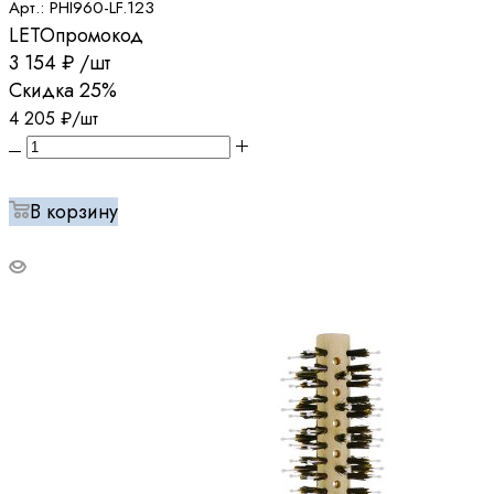
Арт.: PHI960-LF.123
LETO
промокод
3 154
₽
/шт
Скидка
25%
4 205
₽
/шт
В корзину