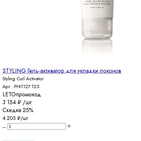
STYLING Гель-активатор для укладки локонов
Styling Curl Activator
Арт.: PHI1127.123
LETO
промокод
3 154
₽
/шт
Скидка
25%
4 205
₽
/шт