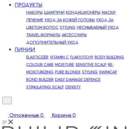
ПРОДУКТЫ
НАБОРЫ
ШАМПУНИ
КОНДИЦИОНЕРЫ
МАСКИ
ЛЕЧЕНИЕ
УХОД ЗА КОЖЕЙ ГОЛОВЫ
УХОД ЗА
ЦВЕТОМ ВОЛОС
STYLING
НЕСМЫВАЕМЫЙ УХОД
TRAVEL-ФОРМАТЫ
АКСЕССУАРЫ
ДОПОЛНИТЕЛЬНЫЙ УХОД
ЛИНИИ
ELASTICIZER
VITAMIN C
FLAKY/ITCHY
BODY BUILDING
COLOUR CARE
MOISTURE
SENSITIVE SCALP
RE-
MOISTURIZING
PURE BLONDE
STYLING
SWIMCAP
BOND BUILDER
DAILY DAMAGE DEFENCE
STIMULATING SCALP
DENSITY
Отложенные
0
Корзина
0