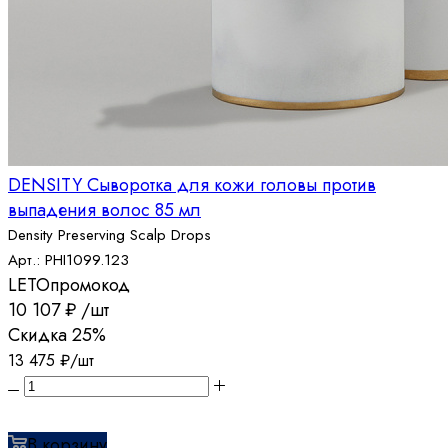
DENSITY Сыворотка для кожи головы против
выпадения волос 85 мл
Density Preserving Scalp Drops
Арт.: PHI1099.123
LETO
промокод
10 107
₽
/шт
Скидка
25%
13 475
₽
/шт
В корзину