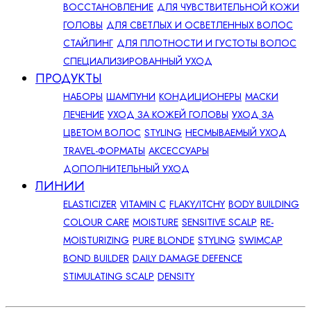
ВОССТАНОВЛЕНИЕ
ДЛЯ ЧУВСТВИТЕЛЬНОЙ КОЖИ
ГОЛОВЫ
ДЛЯ СВЕТЛЫХ И ОСВЕТЛЕННЫХ ВОЛОС
СТАЙЛИНГ
ДЛЯ ПЛОТНОСТИ И ГУСТОТЫ ВОЛОС
СПЕЦИАЛИЗИРОВАННЫЙ УХОД
ПРОДУКТЫ
НАБОРЫ
ШАМПУНИ
КОНДИЦИОНЕРЫ
МАСКИ
ЛЕЧЕНИЕ
УХОД ЗА КОЖЕЙ ГОЛОВЫ
УХОД ЗА
ЦВЕТОМ ВОЛОС
STYLING
НЕСМЫВАЕМЫЙ УХОД
TRAVEL-ФОРМАТЫ
АКСЕССУАРЫ
ДОПОЛНИТЕЛЬНЫЙ УХОД
ЛИНИИ
ELASTICIZER
VITAMIN C
FLAKY/ITCHY
BODY BUILDING
COLOUR CARE
MOISTURE
SENSITIVE SCALP
RE-
MOISTURIZING
PURE BLONDE
STYLING
SWIMCAP
BOND BUILDER
DAILY DAMAGE DEFENCE
STIMULATING SCALP
DENSITY