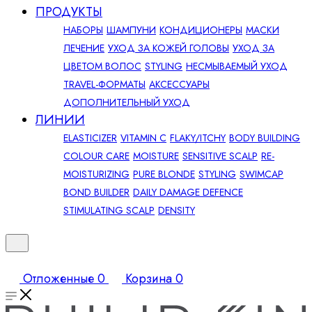
ПРОДУКТЫ
НАБОРЫ
ШАМПУНИ
КОНДИЦИОНЕРЫ
МАСКИ
ЛЕЧЕНИЕ
УХОД ЗА КОЖЕЙ ГОЛОВЫ
УХОД ЗА
ЦВЕТОМ ВОЛОС
STYLING
НЕСМЫВАЕМЫЙ УХОД
TRAVEL-ФОРМАТЫ
АКСЕССУАРЫ
ДОПОЛНИТЕЛЬНЫЙ УХОД
ЛИНИИ
ELASTICIZER
VITAMIN C
FLAKY/ITCHY
BODY BUILDING
COLOUR CARE
MOISTURE
SENSITIVE SCALP
RE-
MOISTURIZING
PURE BLONDE
STYLING
SWIMCAP
BOND BUILDER
DAILY DAMAGE DEFENCE
STIMULATING SCALP
DENSITY
Отложенные
0
Корзина
0