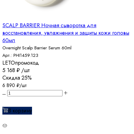
SCALP BARRIER Ночная сыворотка для
восстановления, увлажнения и защиты кожи головы
60мл
Overnight Scalp Barrier Serum 60ml
Арт.: PHI1459.123
LETO
промокод
5 168
₽
/шт
Скидка
25%
6 890
₽
/шт
В корзину