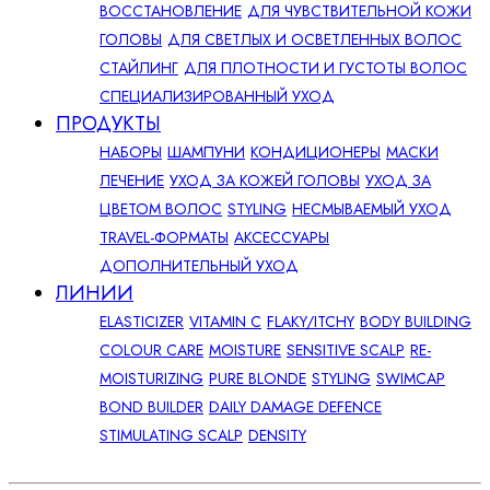
ВОССТАНОВЛЕНИЕ
ДЛЯ ЧУВСТВИТЕЛЬНОЙ КОЖИ
ГОЛОВЫ
ДЛЯ СВЕТЛЫХ И ОСВЕТЛЕННЫХ ВОЛОС
СТАЙЛИНГ
ДЛЯ ПЛОТНОСТИ И ГУСТОТЫ ВОЛОС
СПЕЦИАЛИЗИРОВАННЫЙ УХОД
ПРОДУКТЫ
НАБОРЫ
ШАМПУНИ
КОНДИЦИОНЕРЫ
МАСКИ
ЛЕЧЕНИЕ
УХОД ЗА КОЖЕЙ ГОЛОВЫ
УХОД ЗА
ЦВЕТОМ ВОЛОС
STYLING
НЕСМЫВАЕМЫЙ УХОД
TRAVEL-ФОРМАТЫ
АКСЕССУАРЫ
ДОПОЛНИТЕЛЬНЫЙ УХОД
ЛИНИИ
ELASTICIZER
VITAMIN C
FLAKY/ITCHY
BODY BUILDING
COLOUR CARE
MOISTURE
SENSITIVE SCALP
RE-
MOISTURIZING
PURE BLONDE
STYLING
SWIMCAP
BOND BUILDER
DAILY DAMAGE DEFENCE
STIMULATING SCALP
DENSITY