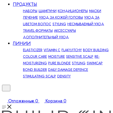
ПРОДУКТЫ
НАБОРЫ
ШАМПУНИ
КОНДИЦИОНЕРЫ
МАСКИ
ЛЕЧЕНИЕ
УХОД ЗА КОЖЕЙ ГОЛОВЫ
УХОД ЗА
ЦВЕТОМ ВОЛОС
STYLING
НЕСМЫВАЕМЫЙ УХОД
TRAVEL-ФОРМАТЫ
АКСЕССУАРЫ
ДОПОЛНИТЕЛЬНЫЙ УХОД
ЛИНИИ
ELASTICIZER
VITAMIN C
FLAKY/ITCHY
BODY BUILDING
COLOUR CARE
MOISTURE
SENSITIVE SCALP
RE-
MOISTURIZING
PURE BLONDE
STYLING
SWIMCAP
BOND BUILDER
DAILY DAMAGE DEFENCE
STIMULATING SCALP
DENSITY
Отложенные
0
Корзина
0