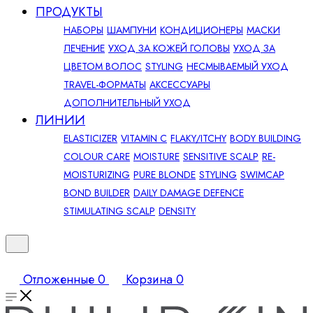
ПРОДУКТЫ
НАБОРЫ
ШАМПУНИ
КОНДИЦИОНЕРЫ
МАСКИ
ЛЕЧЕНИЕ
УХОД ЗА КОЖЕЙ ГОЛОВЫ
УХОД ЗА
ЦВЕТОМ ВОЛОС
STYLING
НЕСМЫВАЕМЫЙ УХОД
TRAVEL-ФОРМАТЫ
АКСЕССУАРЫ
ДОПОЛНИТЕЛЬНЫЙ УХОД
ЛИНИИ
ELASTICIZER
VITAMIN C
FLAKY/ITCHY
BODY BUILDING
COLOUR CARE
MOISTURE
SENSITIVE SCALP
RE-
MOISTURIZING
PURE BLONDE
STYLING
SWIMCAP
BOND BUILDER
DAILY DAMAGE DEFENCE
STIMULATING SCALP
DENSITY
Отложенные
0
Корзина
0