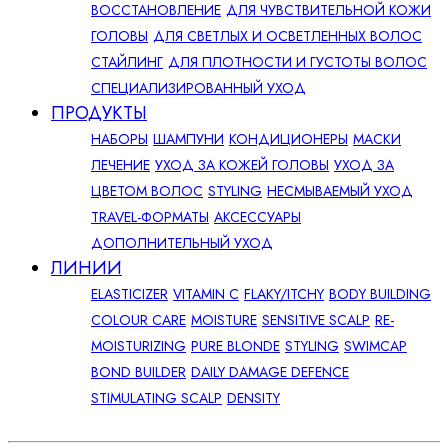
ВОССТАНОВЛЕНИЕ
ДЛЯ ЧУВСТВИТЕЛЬНОЙ КОЖИ
ГОЛОВЫ
ДЛЯ СВЕТЛЫХ И ОСВЕТЛЕННЫХ ВОЛОС
СТАЙЛИНГ
ДЛЯ ПЛОТНОСТИ И ГУСТОТЫ ВОЛОС
СПЕЦИАЛИЗИРОВАННЫЙ УХОД
ПРОДУКТЫ
НАБОРЫ
ШАМПУНИ
КОНДИЦИОНЕРЫ
МАСКИ
ЛЕЧЕНИЕ
УХОД ЗА КОЖЕЙ ГОЛОВЫ
УХОД ЗА
ЦВЕТОМ ВОЛОС
STYLING
НЕСМЫВАЕМЫЙ УХОД
TRAVEL-ФОРМАТЫ
АКСЕССУАРЫ
ДОПОЛНИТЕЛЬНЫЙ УХОД
ЛИНИИ
ELASTICIZER
VITAMIN C
FLAKY/ITCHY
BODY BUILDING
COLOUR CARE
MOISTURE
SENSITIVE SCALP
RE-
MOISTURIZING
PURE BLONDE
STYLING
SWIMCAP
BOND BUILDER
DAILY DAMAGE DEFENCE
STIMULATING SCALP
DENSITY