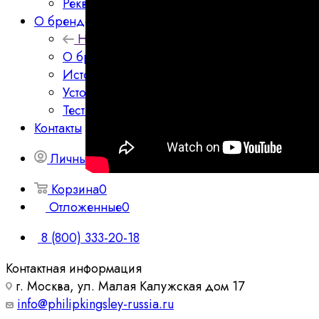
Реквизиты
О бренде
Назад
О бренде
История бренда
Устойчивое развитие
Тестирование
Контакты
Личный кабинет
Корзина
0
Отложенные
0
8 (800) 333-20-18
Контактная информация
г. Москва, ул. Малая Калужская дом 17
info@philipkingsley-russia.ru